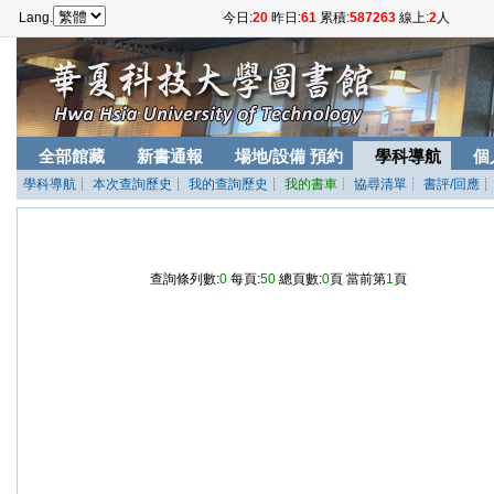
Lang.
今日:
20
昨日:
61
累積:
587263
線上:
2
人
全部館藏
新書通報
場地/設備 預約
學科導航
個
學科導航
┊
本次查詢歷史
┊
我的查詢歷史
┊
我的書車
┊ 協尋清單
┊ 書評/回應
查詢條列數:
0
每頁:
50
總頁數:
0
頁 當前第
1
頁