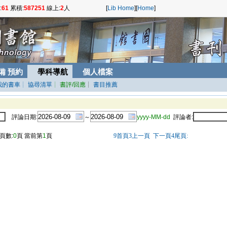
:
61
累積:
587251
線上:
2
人
[
Lib Home
]
[
Home
]
備 預約
學科導航
個人檔案
我的書車
┊ 協尋清單
┊ 書評/回應
┊
書目推薦
評論日期:
～
yyyy-MM-dd
評論者:
頁數:
0
頁 當前第
1
頁
9
首頁
3
上一頁
下一頁
4
尾頁
: