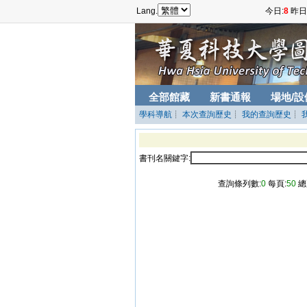
Lang.
今日:
8
昨日
全部館藏
新書通報
場地/設
學科導航
┊
本次查詢歷史
┊
我的查詢歷史
┊
書刊名關鍵字:
查詢條列數:
0
每頁:
50
總