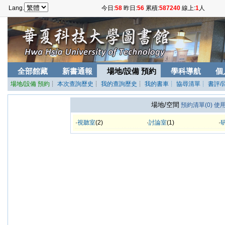
Lang.
今日:
58
昨日:
56
累積:
587240
線上:
1
人
全部館藏
新書通報
場地/設備 預約
學科導航
個
場地/設備 預約
┊
本次查詢歷史
┊
我的查詢歷史
┊
我的書車
┊ 協尋清單
┊ 書評/
場地/空間
預約清單(0)
使用
·
視聽室
(2)
·
討論室
(1)
·